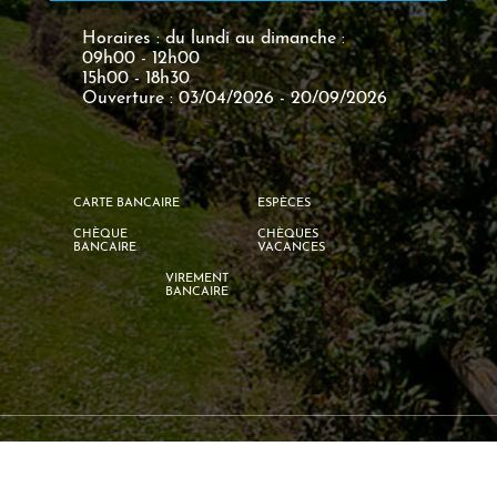
Horaires : du lundi au dimanche :
09h00 - 12h00
15h00 - 18h30
Ouverture : 03/04/2026 - 20/09/2026
CARTE BANCAIRE
ESPÈCES
CHÈQUE
CHÈQUES
BANCAIRE
VACANCES
VIREMENT
BANCAIRE
©2026
Camping Le Gué
par
Geek Tonic
-
Mentions légales
-
Politique de
confidentialité